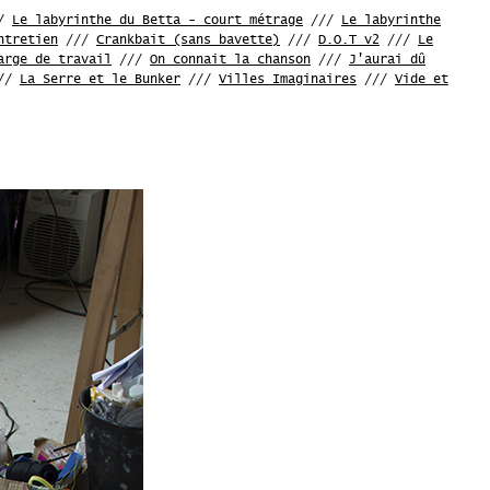
/
Le labyrinthe du Betta - court métrage
///
Le labyrinthe
ntretien
///
Crankbait (sans bavette)
///
D.O.T v2
///
Le
arge de travail
///
On connait la chanson
///
J'aurai dû
//
La Serre et le Bunker
///
Villes Imaginaires
///
Vide et