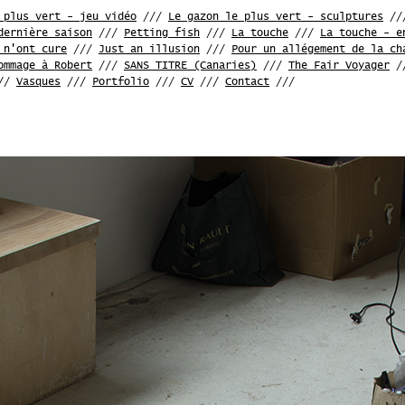
 plus vert - jeu vidéo
///
Le gazon le plus vert - sculptures
//
dernière saison
///
Petting fish
///
La touche
///
La touche - e
 n'ont cure
///
Just an illusion
///
Pour un allégement de la ch
ommage à Robert
///
SANS TITRE (Canaries)
///
The Fair Voyager
/
//
Vasques
///
Portfolio
///
CV
///
Contact
///