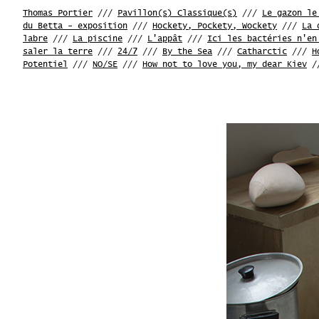
Thomas Portier
///
Pavillon(s) Classique(s)
///
Le gazon le
du Betta - exposition
///
Hockety, Pockety, Wockety
///
La 
labre
///
La piscine
///
L'appât
///
Ici les bactéries n'en
saler la terre
///
24/7
///
By the Sea
///
Catharctic
///
H
Potentiel
///
NO/SE
///
How not to love you, my dear Kiev
/