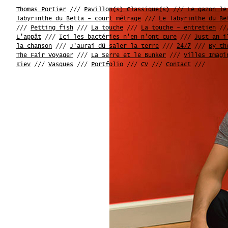
Thomas Portier
///
Pavillon(s) Classique(s)
///
Le gazon le
labyrinthe du Betta - court métrage
///
Le labyrinthe du Be
///
Petting fish
///
La touche
///
La touche - entretien
//
L'appât
///
Ici les bactéries n'en n'ont cure
///
Just an i
la chanson
///
J'aurai dû saler la terre
///
24/7
///
By th
The Fair Voyager
///
La Serre et le Bunker
///
Villes Imagi
Kiev
///
Vasques
///
Portfolio
///
CV
///
Contact
///