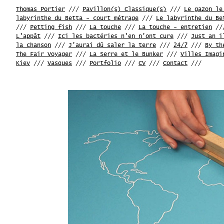
Thomas Portier
///
Pavillon(s) Classique(s)
///
Le gazon le
labyrinthe du Betta - court métrage
///
Le labyrinthe du Be
///
Petting fish
///
La touche
///
La touche - entretien
//
L'appât
///
Ici les bactéries n'en n'ont cure
///
Just an i
la chanson
///
J'aurai dû saler la terre
///
24/7
///
By th
The Fair Voyager
///
La Serre et le Bunker
///
Villes Imagi
Kiev
///
Vasques
///
Portfolio
///
CV
///
Contact
///